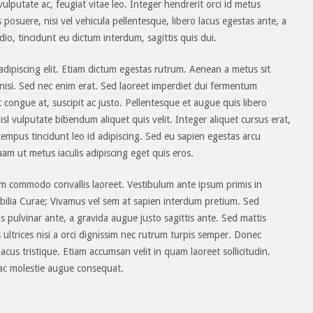
ulputate ac, feugiat vitae leo. Integer hendrerit orci id metus
s posuere, nisi vel vehicula pellentesque, libero lacus egestas ante, a
o, tincidunt eu dictum interdum, sagittis quis dui.
adipiscing elit. Etiam dictum egestas rutrum. Aenean a metus sit
nisi. Sed nec enim erat. Sed laoreet imperdiet dui fermentum
 congue at, suscipit ac justo. Pellentesque et augue quis libero
nisl vulputate bibendum aliquet quis velit. Integer aliquet cursus erat,
 tempus tincidunt leo id adipiscing. Sed eu sapien egestas arcu
m ut metus iaculis adipiscing eget quis eros.
iam commodo convallis laoreet. Vestibulum ante ipsum primis in
cubilia Curae; Vivamus vel sem at sapien interdum pretium. Sed
sus pulvinar ante, a gravida augue justo sagittis ante. Sed mattis
ultrices nisi a orci dignissim nec rutrum turpis semper. Donec
 lacus tristique. Etiam accumsan velit in quam laoreet sollicitudin.
ac molestie augue consequat.