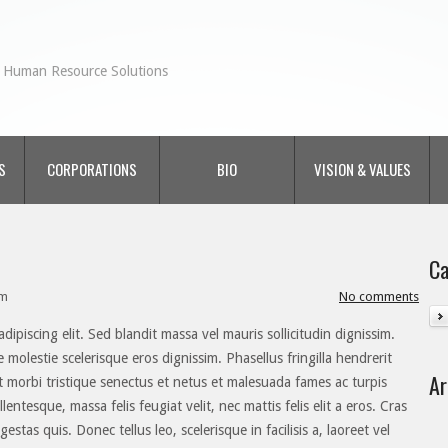
Human Resource Solutions
S
CORPORATIONS
BIO
VISION & VALUES
Ca
pm
No comments
ipiscing elit. Sed blandit massa vel mauris sollicitudin dignissim.
e molestie scelerisque eros dignissim. Phasellus fringilla hendrerit
Ar
t morbi tristique senectus et netus et malesuada fames ac turpis
lentesque, massa felis feugiat velit, nec mattis felis elit a eros. Cras
estas quis. Donec tellus leo, scelerisque in facilisis a, laoreet vel