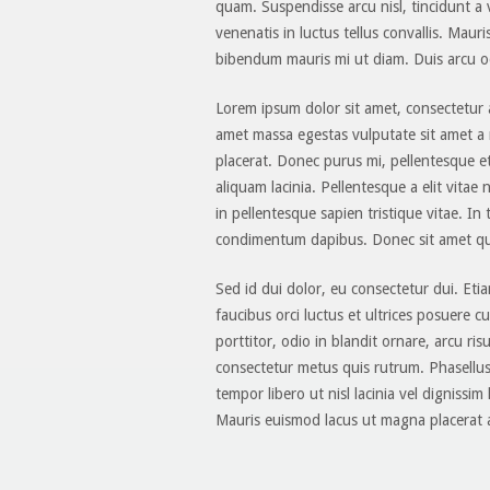
quam. Suspendisse arcu nisl, tincidunt a v
venenatis in luctus tellus convallis. Mauri
bibendum mauris mi ut diam. Duis arcu odi
Lorem ipsum dolor sit amet, consectetur 
amet massa egestas vulputate sit amet a 
placerat. Donec purus mi, pellentesque et
aliquam lacinia. Pellentesque a elit vitae 
in pellentesque sapien tristique vitae. In
condimentum dapibus. Donec sit amet qua
Sed id dui dolor, eu consectetur dui. Et
faucibus orci luctus et ultrices posuere 
porttitor, odio in blandit ornare, arcu ri
consectetur metus quis rutrum. Phasellus 
tempor libero ut nisl lacinia vel dignissim
Mauris euismod lacus ut magna placerat 